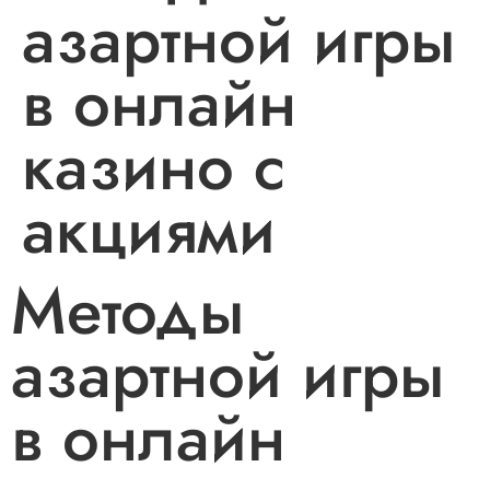
азартной игры
в онлайн
казино с
акциями
Методы
азартной игры
в онлайн