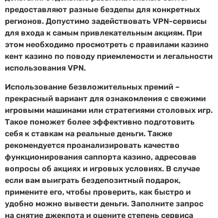
предоставляют разные бездепы для конкретных
регионов. Допустимо задействовать VPN-сервисы
для входа к самым привлекательным акциям. При
этом необходимо просмотреть с правилами казино
кент казино по поводу приемлемости и легальности
использования VPN.
Использование безвложительных премий –
прекрасный вариант для ознакомления с свежими
игровыми машинами или стратегиями столовых игр.
Такое поможет более эффективно подготовить
себя к ставкам на реальные деньги. Также
рекомендуется проанализировать качество
функционирования саппорта казино, адресовав
вопросы об акциях и игровых условиях. В случае
если вам выиграть бездепозитный подарок,
примените его, чтобы проверить, как быстро и
удобно можно вывести деньги. Заполните запрос
на снятие джекпота и оцените степень сервиса