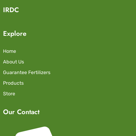
IRDC
Explore
Home
About Us
Guarantee Fertilizers
Products
Store
Our Contact