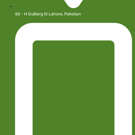
60 - H Gulberg III Lahore, Pakistan