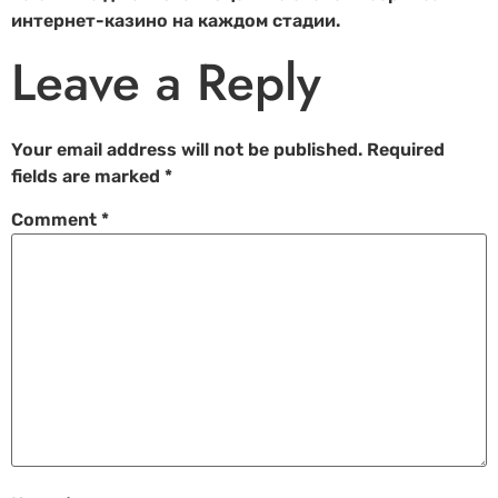
интернет-казино на каждом стадии.
Leave a Reply
Your email address will not be published.
Required
fields are marked
*
Comment
*