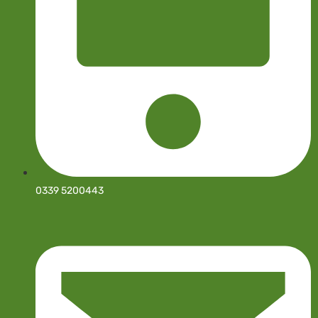
0339 5200443