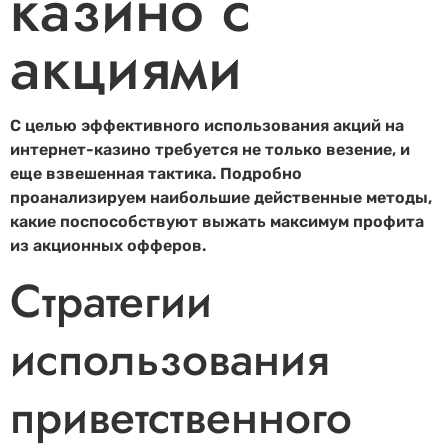
казино с
акциями
С целью эффективного использования акций на
интернет-казино требуется не только везение, и
еще взвешенная тактика. Подробно
проанализируем наибольшие действенные методы,
какие поспособствуют выжать максимум профита
из акционных офферов.
Стратегии
использования
приветственного