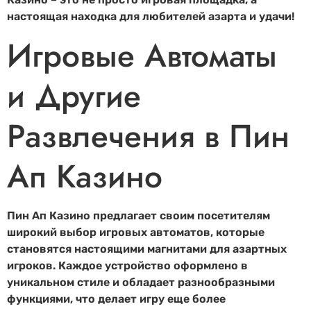
настоящая находка для любителей азарта и удачи!
Игровые Автоматы
и Другие
Развлечения в Пин
Ап Казино
Пин Ап Казино предлагает своим посетителям
широкий выбор игровых автоматов, которые
становятся настоящими магнитами для азартных
игроков. Каждое устройство оформлено в
уникальном стиле и обладает разнообразными
функциями, что делает игру еще более