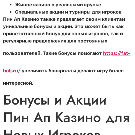
Живое казино с реальными крупье
Специальные акции и турниры для игроков
Пин Ап Казино также предлагает своим клиентам
уникальные бонусы и акции. Это может быть как
приветственный бонус для новых игроков, так и
регулярные предложения для постоянных
пользователей. Такие бонусы помогают
https://fat-
bolj.ru/
увеличить банкролл и делают игру более
интересной.
Бонусы и Акции
Пин Ап Казино для
Новых Игроков