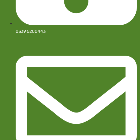
0339 5200443