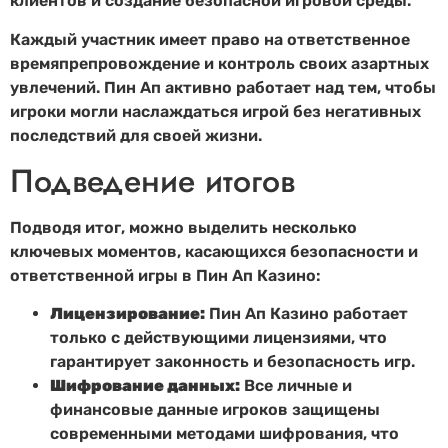
клиентов и создание безопасной игровой среды.
Каждый участник имеет право на ответственное
времяпрепровождение и контроль своих азартных
увлечений. Пин Ап активно работает над тем, чтобы
игроки могли наслаждаться игрой без негативных
последствий для своей жизни.
Подведение итогов
Подводя итог, можно выделить несколько
ключевых моментов, касающихся безопасности и
ответственной игры в Пин Ап Казино:
Лицензирование:
Пин Ап Казино работает
только с действующими лицензиями, что
гарантирует законность и безопасность игр.
Шифрование данных:
Все личные и
финансовые данные игроков защищены
современными методами шифрования, что