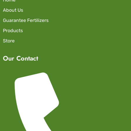
About Us
Guarantee Fertilizers
Products
Store
Our Contact