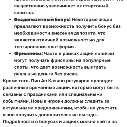
существенно увеличивает их стартовый
капитал.
Бездепозитный бонус:
Некоторые акции
предлагают возможность получить бонус без
необходимости внесения депозита, что
является отличной возможностью для
тестирования платформы.
Фриспины:
Часто в рамках акций новички
могут получать фриспины на популярные
слоты, что дает возможность выиграть
реальные деньги без риска.
Кроме того, Пин Ап Казино регулярно проводит
различные временные акции, которые могут быть
связаны с праздниками или специальными
событиями. Новые игроки должны следить за
актуальными предложениями, чтобы не упустить
шанс получить дополнительные выгоды.
Подробности о бонусах и акциях можно найти на