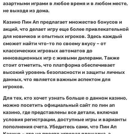
азартными играми в любое время и в любом месте,
не выходя из дома.
Казино Пин Ап предлагает множество бонусов и
акций, что делает игру еще более привлекательной
для новичков и опытных игроков. Здесь каждый
сможет найти что-то по своему вкусу – от
классических игровых автоматов до
инновационных игр с живыми дилерами. Также
стоит отметить, что платформа обеспечивает
высокий уровень безопасности и защиты личных
данных, что является важным аспектом для
игроков.
Для тех, кто хочет узнать больше о данном казино,
можно посетить официальный сайт по пин ап
казино, где представлены все детали, включая
условия регистрации, доступные игры и варианты
пополнения счета. Убедитесь сами, что Пин Ап
Казино – это не просто игровая площадка, а