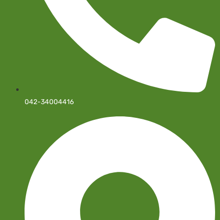
042-34004416