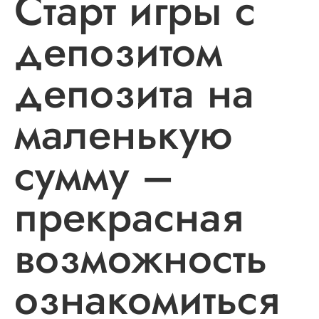
Старт игры с
депозитом
депозита на
маленькую
сумму –
прекрасная
возможность
ознакомиться