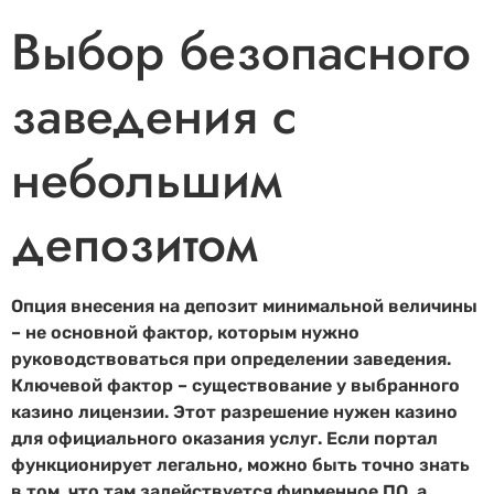
Выбор безопасного
заведения с
небольшим
депозитом
Опция внесения на депозит минимальной величины
– не основной фактор, которым нужно
руководствоваться при определении заведения.
Ключевой фактор – существование у выбранного
казино лицензии. Этот разрешение нужен казино
для официального оказания услуг. Если портал
функционирует легально, можно быть точно знать
в том, что там задействуется фирменное ПО, а