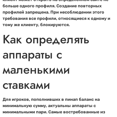
больше одного профиля. Создание повторных
профилей запрещена. При несоблюдении этого
требования все профили, относящиеся к одному и
тому же клиенту, блокируются.
Как определять
аппараты с
маленькими
ставками
Для игроков, пополнивших в пинап баланс на
минимальную сумму, актуальны аппараты с
минимальными пари. Самые востребованные из