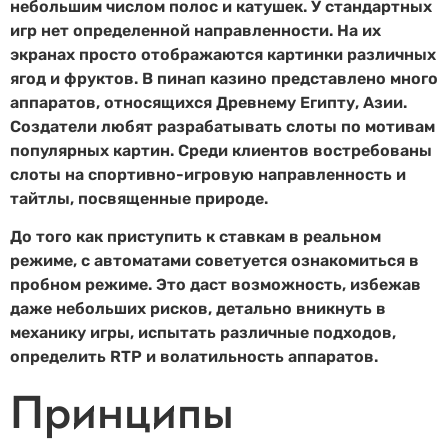
небольшим числом полос и катушек. У стандартных
игр нет определенной направленности. На их
экранах просто отображаются картинки различных
ягод и фруктов. В пинап казино представлено много
аппаратов, относящихся Древнему Египту, Азии.
Создатели любят разрабатывать слоты по мотивам
популярных картин. Среди клиентов востребованы
слоты на спортивно-игровую направленность и
тайтлы, посвященные природе.
До того как приступить к ставкам в реальном
режиме, с автоматами советуется ознакомиться в
пробном режиме. Это даст возможность, избежав
даже небольших рисков, детально вникнуть в
механику игры, испытать различные подходов,
определить RTP и волатильность аппаратов.
Принципы