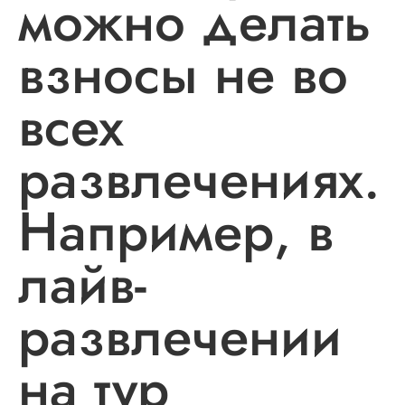
можно делать
взносы не во
всех
развлечениях.
Например, в
лайв-
развлечении
на тур