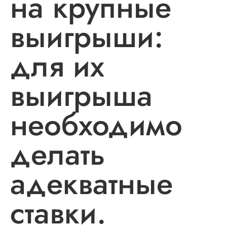
на крупные
выигрыши:
для их
выигрыша
необходимо
делать
адекватные
ставки.