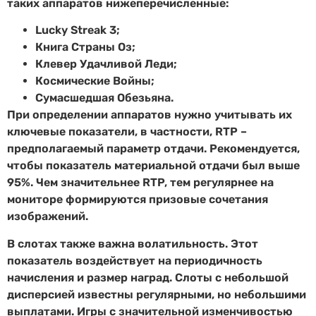
таких аппаратов нижеперечисленные:
Lucky Streak 3;
Книга Страны Оз;
Клевер Удачливой Леди;
Космические Войны;
Сумасшедшая Обезьяна.
При определении аппаратов нужно учитывать их
ключевые показатели, в частности, RTP –
предполагаемый параметр отдачи. Рекомендуется,
чтобы показатель материальной отдачи был выше
95%. Чем значительнее RTP, тем регулярнее на
мониторе формируются призовые сочетания
изображений.
В слотах также важна волатильность. Этот
показатель воздействует на периодичность
начисления и размер наград. Слоты с небольшой
дисперсией известны регулярными, но небольшими
выплатами. Игры с значительной изменчивостью