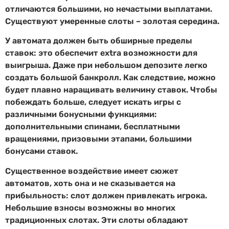
отличаются большими, но нечастыми выплатами.
Существуют умеренные слоты – золотая середина.
У автомата должен быть обширные пределы
ставок: это обеспечит extra возможности для
выигрыша. Даже при небольшом депозите легко
создать большой банкролл. Как следствие, можно
будет плавно наращивать величину ставок. Чтобы
побеждать больше, следует искать игры с
различными бонусными функциями:
дополнительными спинами, бесплатными
вращениями, призовыми этапами, большими
бонусами ставок.
Существенное воздействие имеет сюжет
автоматов, хоть она и не сказывается на
прибыльность: слот должен привлекать игрока.
Небольшие взносы возможны во многих
традиционных слотах. Эти слоты обладают