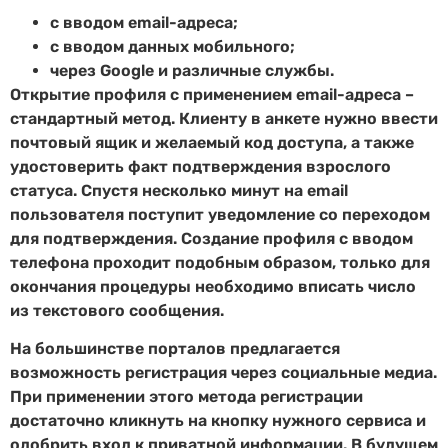
с вводом email-адреса;
с вводом данных мобильного;
через Google и различные службы.
Открытие профиля с применением email-адреса –
стандартный метод. Клиенту в анкете нужно ввести
почтовый ящик и желаемый код доступа, а также
удостоверить факт подтверждения взрослого
статуса. Спустя несколько минут на email
пользователя поступит уведомление со переходом
для подтверждения. Создание профиля с вводом
телефона проходит подобным образом, только для
окончания процедуры необходимо вписать число
из текстового сообщения.
На большинстве порталов предлагается
возможность регистрация через социальные медиа.
При применении этого метода регистрации
достаточно кликнуть на кнопку нужного сервиса и
одобрить вход к приватной информации. В будущем