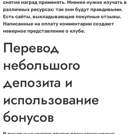
снятия наград применять. Мнения нужно изучать в
различных ресурсах: так они будут правдивыми.
Есть сайты, выкладывающие покупные отзывы.
Написанные на оплату комментарии создают
неверное представление о клубе.
Перевод
небольшого
депозита и
использование
бонусов
В пинап и на многих других площадках можно