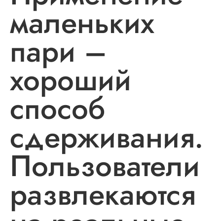
маленьких
пари –
хороший
способ
сдерживания.
Пользователи
развлекаются