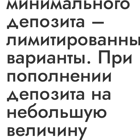
минимального
депозита –
лимитированн
варианты. При
пополнении
депозита на
небольшую
величину