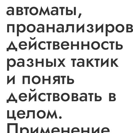
автоматы,
проанализиров
действенность
разных тактик
и понять
действовать в
целом.
Применение