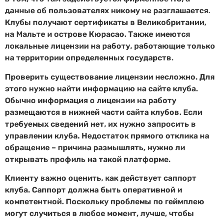
данные об пользователях никому не разглашается.
Клубы получают сертификаты в Великобритании,
на Мальте и острове Кюрасао. Также имеются
локальные лицензии на работу, работающие только
на территории определенных государств.
Проверить существование лицензии несложно. Для
этого нужно найти информацию на сайте клуба.
Обычно информация о лицензии на работу
размещаются в нижней части сайта клубов. Если
требуемых сведений нет, их нужно запросить в
управлении клуба. Недостаток прямого отклика на
обращение – причина размышлять, нужно ли
открывать профиль на такой платформе.
Клиенту важно оценить, как действует саппорт
клуба. Саппорт должна быть оперативной и
компетентной. Поскольку проблемы по геймплею
могут случиться в любое момент, лучше, чтобы