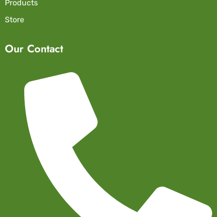
Products
Store
Our Contact