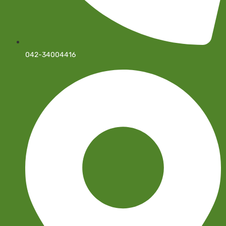
042-34004416