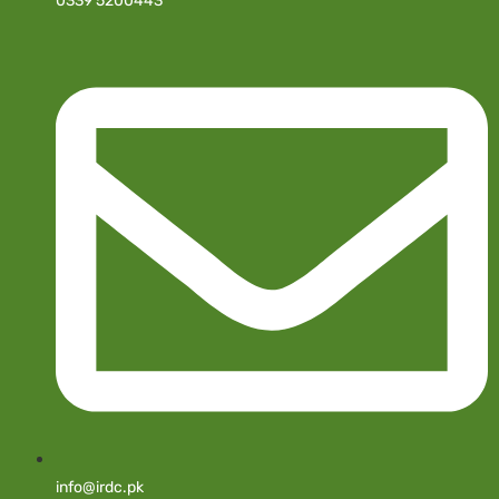
0339 5200443
info@irdc.pk