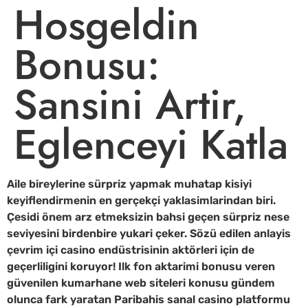
Hosgeldin
Bonusu:
Sansini Artir,
Eglenceyi Katla
Aile bireylerine sürpriz yapmak muhatap kisiyi
keyiflendirmenin en gerçekçi yaklasimlarindan biri.
Çesidi önem arz etmeksizin bahsi geçen sürpriz nese
seviyesini birdenbire yukari çeker. Sözü edilen anlayis
çevrim içi casino endüstrisinin aktörleri için de
geçerliligini koruyor! Ilk fon aktarimi bonusu veren
güvenilen kumarhane web siteleri konusu gündem
olunca fark yaratan Paribahis sanal casino platformu