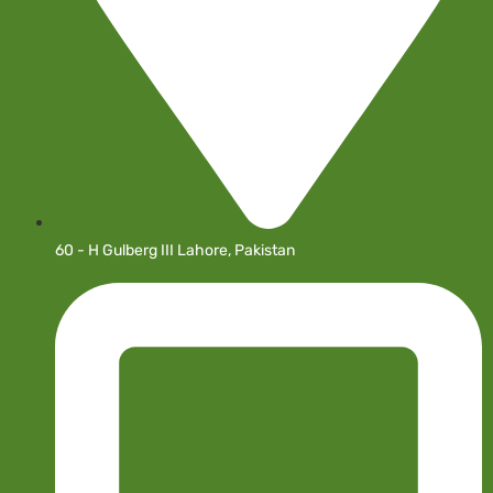
60 - H Gulberg III Lahore, Pakistan