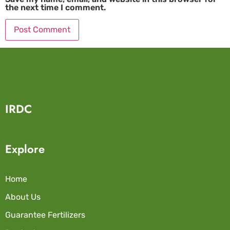
the next time I comment.
IRDC
Explore
Home
About Us
Guarantee Fertilizers