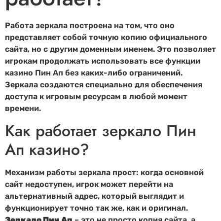
Работа зеркала построена на том, что оно
представляет собой точную копию официального
сайта, но с другим доменным именем. Это позволяет
игрокам продолжать использовать все функции
казино Пин Ап без каких-либо ограничений.
Зеркала создаются специально для обеспечения
доступа к игровым ресурсам в любой момент
времени.
Как работает зеркало Пин
Ап казино?
Механизм работы зеркала прост: когда основной
сайт недоступен, игрок может перейти на
альтернативный адрес, который выглядит и
функционирует точно так же, как и оригинал.
Зеркало Пин Ап
– это не просто копия сайта, а