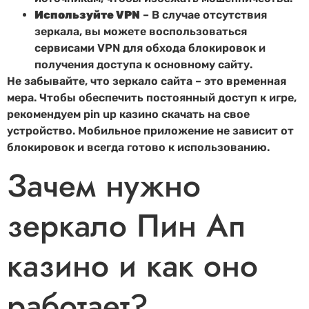
Используйте VPN
– В случае отсутствия
зеркала, вы можете воспользоваться
сервисами VPN для обхода блокировок и
получения доступа к основному сайту.
Не забывайте, что зеркало сайта – это временная
мера. Чтобы обеспечить постоянный доступ к игре,
рекомендуем pin up казино скачать на свое
устройство. Мобильное приложение не зависит от
блокировок и всегда готово к использованию.
Зачем нужно
зеркало Пин Ап
казино и как оно
работает?