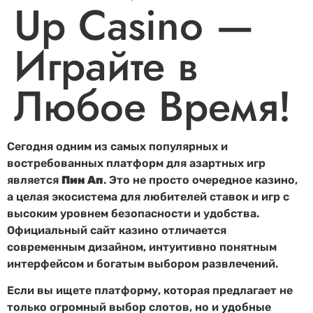
Up Casino —
Играйте в
Любое Время!
Сегодня одним из самых популярных и
востребованных платформ для азартных игр
является
Пин Ап
. Это не просто очередное казино,
а целая экосистема для любителей ставок и игр с
высоким уровнем безопасности и удобства.
Официальный сайт казино отличается
современным дизайном, интуитивно понятным
интерфейсом и богатым выбором развлечений.
Если вы ищете платформу, которая предлагает не
только огромный выбор слотов, но и удобные