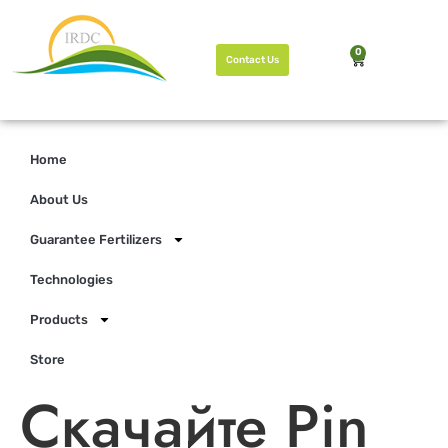
0
Contact Us
Home
About Us
Guarantee Fertilizers
Technologies
Products
Store
Скачайте Pin