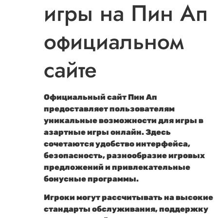
игры на Пин Ап
официальном
сайте
Официальный сайт Пин Ап
предоставляет пользователям
уникальные возможности для игры в
азартные игры онлайн. Здесь
сочетаются удобство интерфейса,
безопасность, разнообразие игровых
предложений и привлекательные
бонусные программы.
Игроки могут рассчитывать на высокие
стандарты обслуживания, поддержку