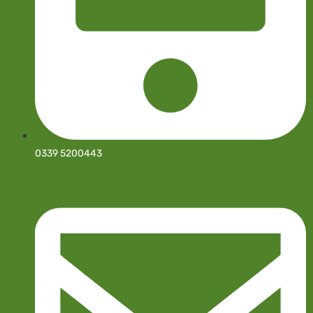
0339 5200443