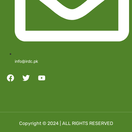
info@irdc.pk
Copyright © 2024 | ALL RIGHTS RESERVED