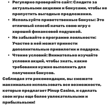
Регулярно проверяйте сайт:
Следите за
актуальными акциями и бонусами, чтобы не
пропустить выгодные предложения.
Используйте приветственные бонусы:
Это
отличный способ начать свою игру с
хорошей финансовой подушкой.
Не забывайте о программе лояльности:
Участие в ней может принести
дополнительные привилегии и подарки.
Чтение условий:
Внимательно изучайте
условия акций, чтобы знать, какие
требования нужно выполнить для
получения бонусов.
Соблюдая эти рекомендации, вы сможете
максимально использовать все возможности,
которые предлагает Pinup Casino, и сделать
свои игры еще более увлекательными и
прибыльными!