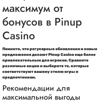
максимум от
бонусов в Pinup
Casino
Помните, что регулярные обновления и новые
предложения делают Pinup Casino еще более
привлекательным для игроков. Сравните
различные акции и выберите те, которые
соответствуют вашему стилю игры и
предпочтениям.
Рекомендации для
максимальной выгоды