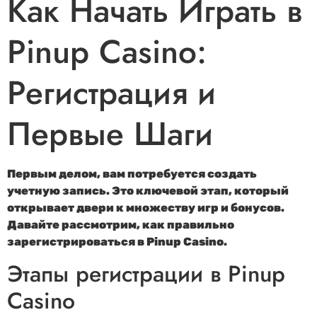
Как Начать Играть в
Pinup Casino:
Регистрация и
Первые Шаги
Первым делом, вам потребуется создать
учетную запись. Это ключевой этап, который
открывает двери к множеству игр и бонусов.
Давайте рассмотрим, как правильно
зарегистрироваться в
Pinup Casino
.
Этапы регистрации в Pinup
Casino