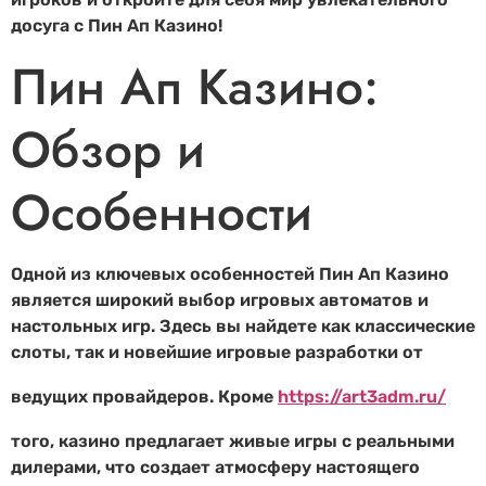
досуга с Пин Ап Казино!
Пин Ап Казино:
Обзор и
Особенности
Одной из ключевых особенностей Пин Ап Казино
является широкий выбор игровых автоматов и
настольных игр. Здесь вы найдете как классические
слоты, так и новейшие игровые разработки от
ведущих провайдеров. Кроме
https://art3adm.ru/
того, казино предлагает живые игры с реальными
дилерами, что создает атмосферу настоящего