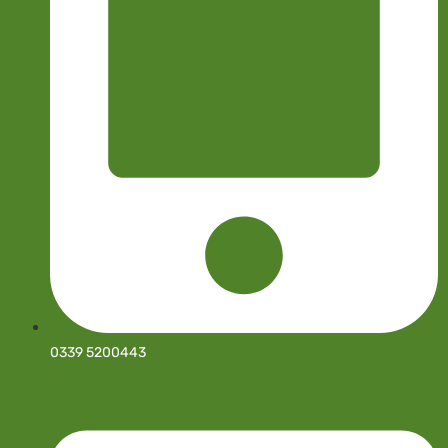
0339 5200443