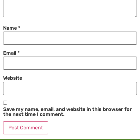
Name
*
Email
*
Website
Save my name, email, and website in this browser for
the next time I comment.