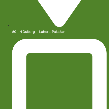
60 - H Gulberg III Lahore, Pakistan