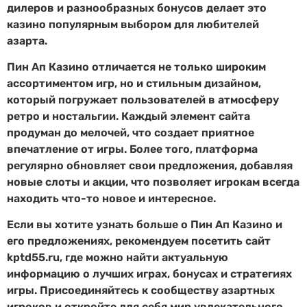
дилеров и разнообразных бонусов делает это
казино популярным выбором для любителей
азарта.
Пин Ап Казино отличается не только широким
ассортиментом игр, но и стильным дизайном,
который погружает пользователей в атмосферу
ретро и ностальгии. Каждый элемент сайта
продуман до мелочей, что создает приятное
впечатление от игры. Более того, платформа
регулярно обновляет свои предложения, добавляя
новые слоты и акции, что позволяет игрокам всегда
находить что-то новое и интересное.
Если вы хотите узнать больше о Пин Ап Казино и
его предложениях, рекомендуем посетить сайт
kptd55.ru, где можно найти актуальную
информацию о лучших играх, бонусах и стратегиях
игры. Присоединяйтесь к сообществу азартных
игроков и откройте для себя мир увлекательного