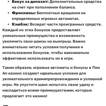
Бонус за депозит:
Дополнительные средства
на счет при пополнении баланса.
Фриспины:
Бесплатные вращения на
определенных игровых автоматах.
Кэшбэк:
Возврат части проигранных средств.
Каждый из этих бонусов предоставляет
уникальные преимущества и возможность
увеличить свои шансы на выигрыш. Важно
внимательно читать условия получения и
использования бонусов, чтобы максимально
эффективно использовать их в игре.
Таким образом, игровые автоматы и бонусы в Пин
Ап казино создают идеальные условия для
увлекательного времяпрепровождения и успешной
игры. Не упустите шанс испытать свою удачу и
насладиться всеми преимуществами, которые
предлагает это казино!