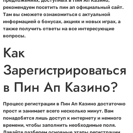
предложениях, доступных в Пин Ап Казино,
рекомендуем посетить пин ап официальный сайт.
Там вы сможете ознакомиться с актуальной
информацией о бонусах, акциях и новых играх, а
также получить ответы на все интересующие
вопросы.
Как
Зарегистрироваться
в Пин Ап Казино?
Процесс регистрации в Пин Ап Казино достаточно
прост и занимает всего несколько минут. Вам
понадобятся лишь доступ к интернету и немного
времени, чтобы заполнить необходимые поля.
Давайте разберем основные этапы регистрации.