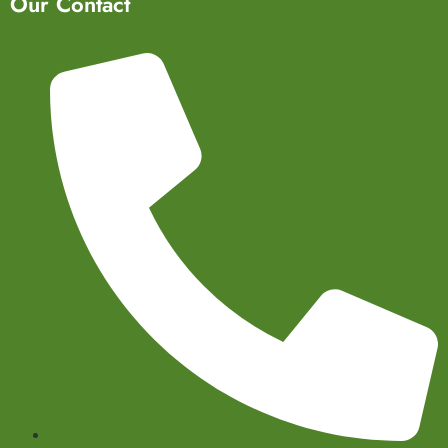
Our Contact