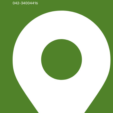
042-34004416