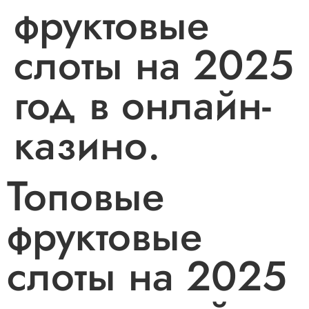
фруктовые
слоты на 2025
год в онлайн-
казино.
Топовые
фруктовые
слоты на 2025