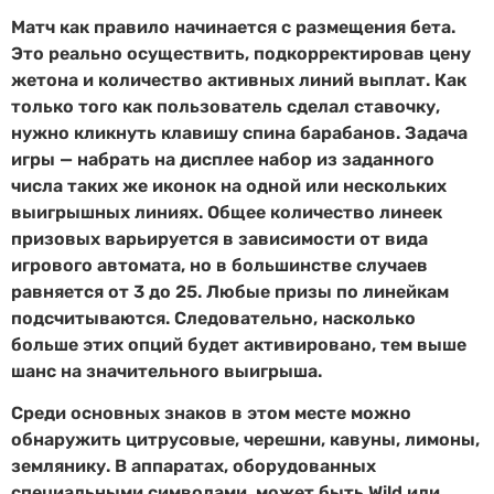
Матч как правило начинается с размещения бета.
Это реально осуществить, подкорректировав цену
жетона и количество активных линий выплат. Как
только того как пользователь сделал ставочку,
нужно кликнуть клавишу спина барабанов. Задача
игры — набрать на дисплее набор из заданного
числа таких же иконок на одной или нескольких
выигрышных линиях. Общее количество линеек
призовых варьируется в зависимости от вида
игрового автомата, но в большинстве случаев
равняется от 3 до 25. Любые призы по линейкам
подсчитываются. Следовательно, насколько
больше этих опций будет активировано, тем выше
шанс на значительного выигрыша.
Среди основных знаков в этом месте можно
обнаружить цитрусовые, черешни, кавуны, лимоны,
землянику. В аппаратах, оборудованных
специальными символами, может быть Wild или