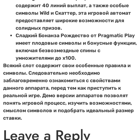
содержит 40 линий выплат, а также особые
символы Wild и Скаттер, эта игровой автомат
предоставляет широкие возможности для
солидных призов.
Сладкий Бонанза Рождество от Pragmatic Play
имеет плодовые символы и бонусные функции,
включая безвозмездные спины с
умножителями до х100.
Всякий слот содержит свои особенные правила и
символы. Следовательно необходимо
заблаговременно ознакомиться с свойствами
данного аппарата, перед тем как приступить к
реальной игре. Демо версии аппаратов позволят
понять игровой процесс, изучить возможностями,
смыслом символов и подобрать идеальный размер
ставки.
Leave a Reply