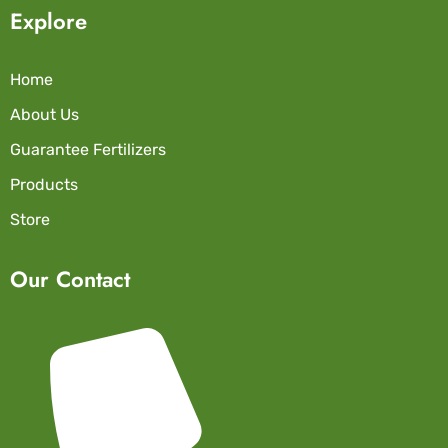
Explore
Home
About Us
Guarantee Fertilizers
Products
Store
Our Contact