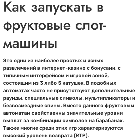
Как запускать в
фруктовые слот-
машины
Это одни из наиболее простых и ясных
развлечений в интернет-казино с бонусами, с
типичным интерфейсом и игровой зоной,
состоящим из 3 либо 5 катушек. В подобных
автоматах часто не присутствуют дополнительные
раунды, специальные символы, мультипликаторы и
безвозмездные спины. Вместо данного фруктовым
автоматам свойственны значительные уровни
выплат за комбинации символов на барабанах.
Также многие среди этих игр характеризуются
высокий уровень возврата (RTP).