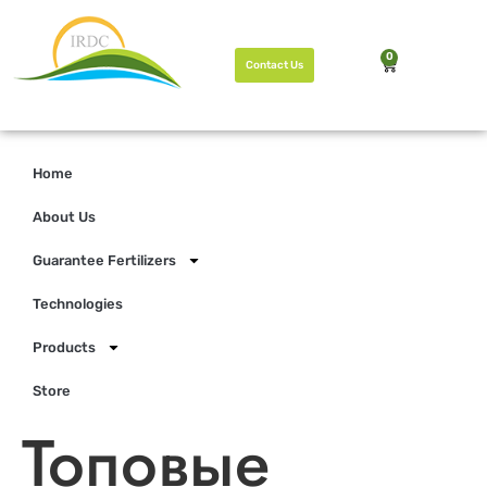
0
Contact Us
Home
About Us
Guarantee Fertilizers
Technologies
Products
Store
Топовые