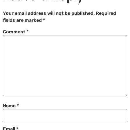
Your email address will not be published.
Required
fields are marked
*
Comment
*
Name
*
Email
*